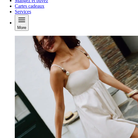
Mangez et buvez
Cartes cadeaux
Services
More