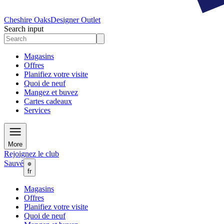
Cheshire Oaks
Designer Outlet
Search input
Magasins
Offres
Planifiez votre visite
Quoi de neuf
Mangez et buvez
Cartes cadeaux
Services
More
Rejoignez le club
Sauvé
fr
Magasins
Offres
Planifiez votre visite
Quoi de neuf