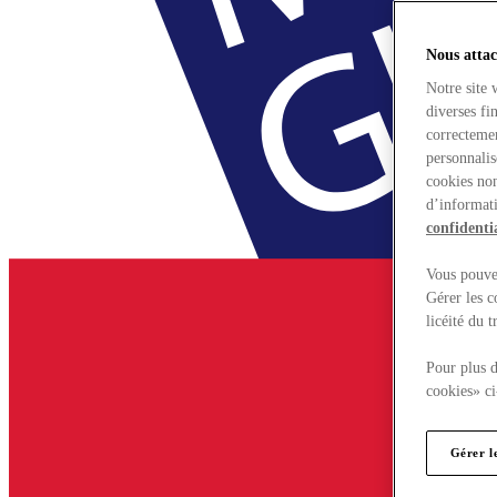
Nous attac
Notre site 
diverses fi
correctemen
personnalis
cookies non
d’informati
confidentia
Vous pouvez
Gérer les c
licéité du 
Pour plus d
cookies» ci
Gérer l