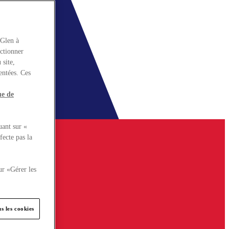
rGlen à
nctionner
 site,
entées. Ces
ue de
uant sur «
fecte pas la
ur «Gérer les
s les cookies