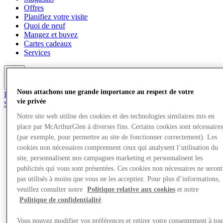
Offres
Planifiez votre visite
Quoi de neuf
Mangez et buvez
Cartes cadeaux
Services
Plus
Nous attachons une grande importance au respect de votre
Rejoignez le club
vie privée
Sauvé
fr
Notre site web utilise des cookies et des technologies similaires mis en
place par McArthurGlen à diverses fins. Certains cookies sont nécessaire
Magasins
(par exemple, pour permettre au site de fonctionner correctement). Les
Offres
Planifiez votre visite
cookies non nécessaires comprennent ceux qui analysent l’utilisation du
Quoi de neuf
site, personnalisent nos campagnes marketing et personnalisent les
Mangez et buvez
publicités qui vous sont présentées. Ces cookies non nécessaires ne seront
Cartes cadeaux
pas utilisés à moins que vous ne les acceptiez. Pour plus d’informations,
Services
veuillez consulter notre
Politique relative aux cookies
et notre
Politique de confidentialité
.
Plus
Vous pouvez modifier vos préférences et retirer votre consentement à tou