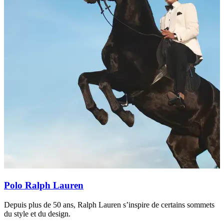
Polo Ralph Lauren
Depuis plus de 50 ans, Ralph Lauren s’inspire de certains sommets
H
du style et du design.
m