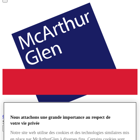
Cheshire Oaks
Village de Marques
Nous attachons une grande importance au respect de
Search input
votre vie privée
Notre site web utilise des cookies et des technologies similaires mis
Magasins
en place par McArthurGlen à diverses fins. Certains cookies sont