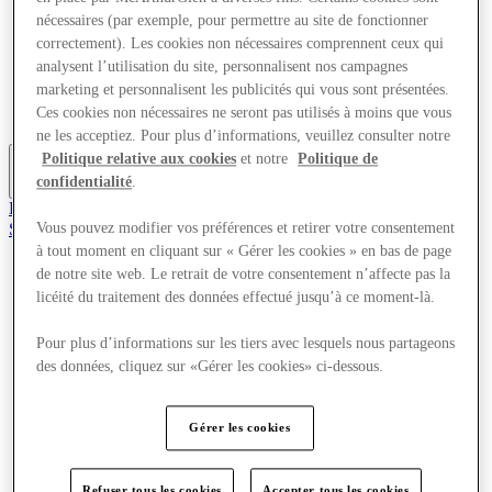
Offres
nécessaires (par exemple, pour permettre au site de fonctionner
Planifiez votre visite
correctement). Les cookies non nécessaires comprennent ceux qui
Quoi de neuf
analysent l’utilisation du site, personnalisent nos campagnes
Mangez et buvez
marketing et personnalisent les publicités qui vous sont présentées.
Cartes cadeaux
Ces cookies non nécessaires ne seront pas utilisés à moins que vous
Services
ne les acceptiez. Pour plus d’informations, veuillez consulter notre
Politique relative aux cookies
et notre
Politique de
confidentialité
.
Plus
Rejoignez le club
Sauvé
Vous pouvez modifier vos préférences et retirer votre consentement
fr
à tout moment en cliquant sur « Gérer les cookies » en bas de page
de notre site web. Le retrait de votre consentement n’affecte pas la
Magasins
licéité du traitement des données effectué jusqu’à ce moment-là.
Offres
Planifiez votre visite
Quoi de neuf
Pour plus d’informations sur les tiers avec lesquels nous partageons
Mangez et buvez
des données, cliquez sur «Gérer les cookies» ci-dessous.
Cartes cadeaux
Services
Gérer les cookies
Plus
Refuser tous les cookies
Accepter tous les cookies