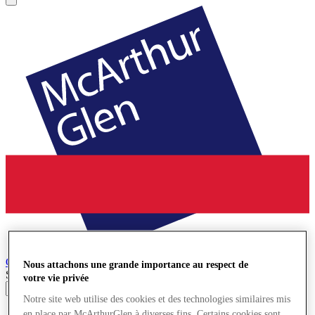
Cheshire Oaks
Village de Marques
Nous attachons une grande importance au respect de
Search input
votre vie privée
Notre site web utilise des cookies et des technologies similaires mis
Magasins
en place par McArthurGlen à diverses fins. Certains cookies sont