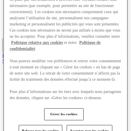
Offres
nécessaires (par exemple, pour permettre au site de fonctionner
Planifiez votre visite
correctement). Les cookies non nécessaires comprennent ceux qui
Quoi de neuf
analysent l’utilisation du site, personnalisent nos campagnes
Mangez et buvez
marketing et personnalisent les publicités qui vous sont présentées.
Cartes cadeaux
Ces cookies non nécessaires ne seront pas utilisés à moins que vous
Services
ne les acceptiez. Pour plus d’informations, veuillez consulter notre
Politique relative aux cookies
et notre
Politique de
confidentialité
.
Plus
Rejoignez le club
Sauvé
Vous pouvez modifier vos préférences et retirer votre consentement
fr
à tout moment en cliquant sur « Gérer les cookies » en bas de page
de notre site web. Le retrait de votre consentement n’affecte pas la
Magasins
licéité du traitement des données effectué jusqu’à ce moment-là.
Offres
Planifiez votre visite
Quoi de neuf
Pour plus d’informations sur les tiers avec lesquels nous partageons
Mangez et buvez
des données, cliquez sur «Gérer les cookies» ci-dessous.
Cartes cadeaux
Services
Gérer les cookies
Plus
Refuser tous les cookies
Accepter tous les cookies