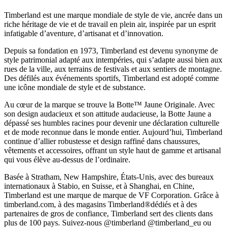
Timberland est une marque mondiale de style de vie, ancrée dans un
riche héritage de vie et de travail en plein air, inspirée par un esprit
infatigable d’aventure, d’artisanat et d’innovation.
Depuis sa fondation en 1973, Timberland est devenu synonyme de
style patrimonial adapté aux intempéries, qui s’adapte aussi bien aux
rues de la ville, aux terrains de festivals et aux sentiers de montagne.
Des défilés aux événements sportifs, Timberland est adopté comme
une icône mondiale de style et de substance.
Au cœur de la marque se trouve la Botte™ Jaune Originale. Avec
son design audacieux et son attitude audacieuse, la Botte Jaune a
dépassé ses humbles racines pour devenir une déclaration culturelle
et de mode reconnue dans le monde entier. Aujourd’hui, Timberland
continue d’allier robustesse et design raffiné dans chaussures,
vêtements et accessoires, offrant un style haut de gamme et artisanal
qui vous élève au-dessus de l’ordinaire.
Basée à Stratham, New Hampshire, États-Unis, avec des bureaux
internationaux à Stabio, en Suisse, et à Shanghai, en Chine,
Timberland est une marque de marque de VF Corporation. Grâce à
timberland.com, à des magasins Timberland®dédiés et à des
partenaires de gros de confiance, Timberland sert des clients dans
plus de 100 pays. Suivez-nous @timberland @timberland_eu ou