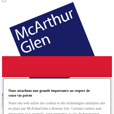
Nous attachons une grande importance au respect de
Cheshire Oaks
Village de Marques
votre vie privée
Search input
Notre site web utilise des cookies et des technologies similaires mis
en place par McArthurGlen à diverses fins. Certains cookies sont
Magasins
nécessaires (par exemple, pour permettre au site de fonctionner