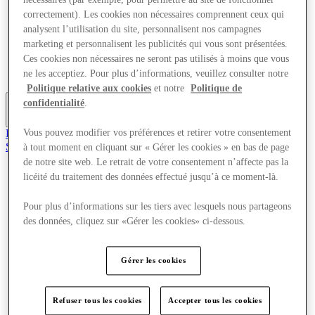
Offres
correctement). Les cookies non nécessaires comprennent ceux qui
Planifiez votre visite
analysent l’utilisation du site, personnalisent nos campagnes
Quoi de neuf
marketing et personnalisent les publicités qui vous sont présentées.
Mangez et buvez
Ces cookies non nécessaires ne seront pas utilisés à moins que vous
Cartes cadeaux
Services
ne les acceptiez. Pour plus d’informations, veuillez consulter notre
Politique relative aux cookies
et notre
Politique de
confidentialité
.
Plus
Rejoignez le club
Vous pouvez modifier vos préférences et retirer votre consentement
Sauvé
à tout moment en cliquant sur « Gérer les cookies » en bas de page
fr
de notre site web. Le retrait de votre consentement n’affecte pas la
licéité du traitement des données effectué jusqu’à ce moment-là.
Magasins
Offres
Pour plus d’informations sur les tiers avec lesquels nous partageons
Planifiez votre visite
Quoi de neuf
des données, cliquez sur «Gérer les cookies» ci-dessous.
Mangez et buvez
Cartes cadeaux
Services
Gérer les cookies
Plus
Refuser tous les cookies
Accepter tous les cookies