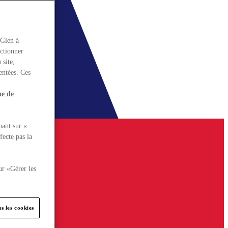
rGlen à
nctionner
 site,
entées. Ces
ue de
uant sur «
fecte pas la
ur «Gérer les
s les cookies