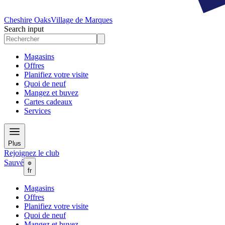
Cheshire Oaks
Village de Marques
Search input
Magasins
Offres
Planifiez votre visite
Quoi de neuf
Mangez et buvez
Cartes cadeaux
Services
Plus
Rejoignez le club
Sauvé
fr
Magasins
Offres
Planifiez votre visite
Quoi de neuf
Mangez et buvez