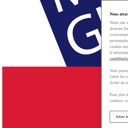
Nous attac
Notre site 
diverses fi
correctemen
personnalis
cookies non
d’informati
confidentia
Vous pouvez
Gérer les c
licéité du 
Pour plus d
cookies» ci
Gérer l