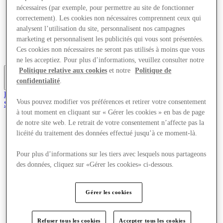
Offres
nécessaires (par exemple, pour permettre au site de fonctionner
Planifiez votre visite
correctement). Les cookies non nécessaires comprennent ceux qui
Quoi de neuf
analysent l’utilisation du site, personnalisent nos campagnes
Mangez et buvez
marketing et personnalisent les publicités qui vous sont présentées.
Cartes cadeaux
Ces cookies non nécessaires ne seront pas utilisés à moins que vous
Services
ne les acceptiez. Pour plus d’informations, veuillez consulter notre
Politique relative aux cookies
et notre
Politique de
confidentialité
.
Plus
Rejoignez le club
Vous pouvez modifier vos préférences et retirer votre consentement
Sauvé
fr
à tout moment en cliquant sur « Gérer les cookies » en bas de page
de notre site web. Le retrait de votre consentement n’affecte pas la
Magasins
licéité du traitement des données effectué jusqu’à ce moment-là.
Offres
Planifiez votre visite
Pour plus d’informations sur les tiers avec lesquels nous partageons
Quoi de neuf
Mangez et buvez
des données, cliquez sur «Gérer les cookies» ci-dessous.
Cartes cadeaux
Services
Gérer les cookies
Plus
Refuser tous les cookies
Accepter tous les cookies