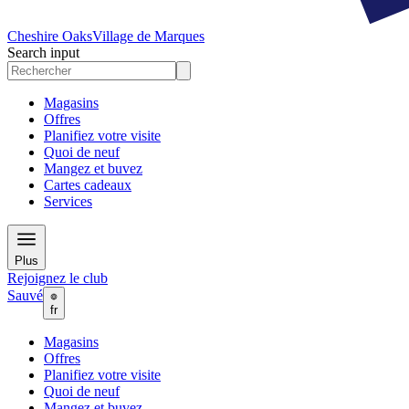
Cheshire Oaks
Village de Marques
Search input
Magasins
Offres
Planifiez votre visite
Quoi de neuf
Mangez et buvez
Cartes cadeaux
Services
Plus
Rejoignez le club
Sauvé
fr
Magasins
Offres
Planifiez votre visite
Quoi de neuf
Mangez et buvez