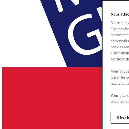
Nous attac
Notre site 
diverses fi
correctemen
personnalis
cookies non
d’informati
confidentia
Vous pouvez
Gérer les c
licéité du 
Pour plus d
cookies» ci
Gérer l