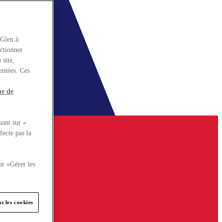
rGlen à
nctionner
 site,
entées. Ces
ue de
uant sur «
fecte pas la
ur «Gérer les
s les cookies