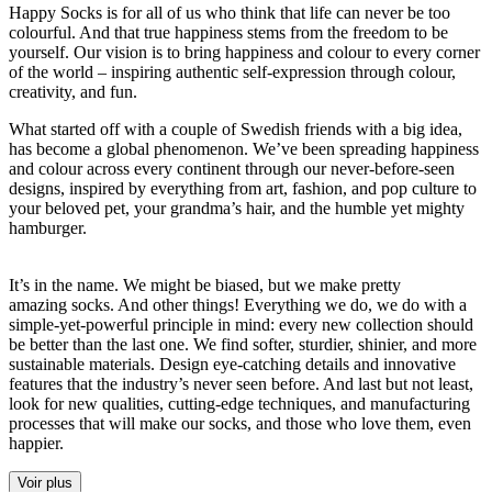
Happy
Socks
is for all of us who think that life can never be too
colourful. And that true happiness stems from the freedom to be
yourself. Our vision is to bring happiness and colour to every corner
of the world – inspiring authentic self-expression through colour,
creativity, and fun.
What started off with a couple of Swedish friends with a big idea,
has become a global phenomenon. We’ve been spreading happiness
and colour across every continent through our never-before-seen
designs, inspired by everything from art, fashion, and pop culture to
your beloved pet, your grandma’s hair, and the humble yet mighty
hamburger.
It’s in the name. We might be biased, but we make pretty
amazing
socks
. And other things! Everything we do, we do with a
simple-yet-powerful principle in mind: every new collection should
be better than the last one. We find softer, sturdier, shinier, and more
sustainable materials. Design eye-catching details and innovative
features that the industry’s never seen before. And last but not least,
look for new qualities, cutting-edge techniques, and manufacturing
processes that will make our
socks
, and those who love them, even
happier.
Voir plus