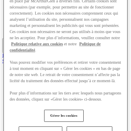
en place par McArthurGlen à diverses fins. Certains cookies sont
Offres
nécessaires (par exemple, pour permettre au site de fonctionner
Planifiez votre visite
correctement). Les cookies non nécessaires comprennent ceux qui
Quoi de neuf
analysent l’utilisation du site, personnalisent nos campagnes
Mangez et buvez
Cartes cadeaux
marketing et personnalisent les publicités qui vous sont présentées.
Services
Ces cookies non nécessaires ne seront pas utilisés à moins que vous
ne les acceptiez. Pour plus d’informations, veuillez consulter notre
Politique relative aux cookies
et notre
Politique de
Plus
confidentialité
.
Rejoignez le club
Sauvé
Vous pouvez modifier vos préférences et retirer votre consentement
fr
à tout moment en cliquant sur « Gérer les cookies » en bas de page
de notre site web. Le retrait de votre consentement n’affecte pas la
Magasins
Offres
licéité du traitement des données effectué jusqu’à ce moment-là.
Planifiez votre visite
Quoi de neuf
Pour plus d’informations sur les tiers avec lesquels nous partageons
Mangez et buvez
des données, cliquez sur «Gérer les cookies» ci-dessous.
Cartes cadeaux
Services
Gérer les cookies
Plus