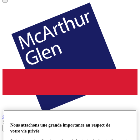
Cheshire Oaks
Village de Marques
Search input
Nous attachons une grande importance au respect de
votre vie privée
Magasins