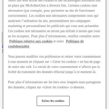
Notre site web utilise des cookies et des technologies similaires mis
Offres
en place par McArthurGlen à diverses fins. Certains cookies sont
Planifiez votre visite
nécessaires (par exemple, pour permettre au site de fonctionner
Quoi de neuf
correctement). Les cookies non nécessaires comprennent ceux qui
Mangez et buvez
analysent l’utilisation du site, personnalisent nos campagnes
Cartes cadeaux
Services
marketing et personnalisent les publicités qui vous sont présentées.
Ces cookies non nécessaires ne seront pas utilisés à moins que vous
ne les acceptiez. Pour plus d’informations, veuillez consulter notre
Politique relative aux cookies
et notre
Politique de
Plus
Rejoignez le club
confidentialité
.
Sauvé
fr
Vous pouvez modifier vos préférences et retirer votre consentement
à tout moment en cliquant sur « Gérer les cookies » en bas de page
Magasins
de notre site web. Le retrait de votre consentement n’affecte pas la
Offres
Planifiez votre visite
licéité du traitement des données effectué jusqu’à ce moment-là.
Quoi de neuf
Mangez et buvez
Pour plus d’informations sur les tiers avec lesquels nous partageons
Cartes cadeaux
des données, cliquez sur «Gérer les cookies» ci-dessous.
Services
Gérer les cookies
Plus