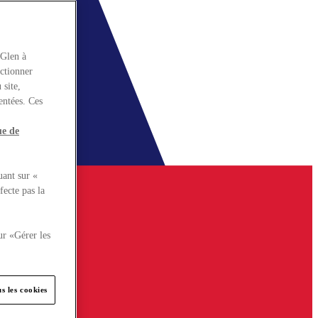
rGlen à
nctionner
 site,
entées. Ces
ue de
uant sur «
fecte pas la
ur «Gérer les
s les cookies