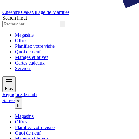
Cheshire Oaks
Village de Marques
Search input
Magasins
Offres
Planifiez votre visite
Quoi de neuf
Mangez et buvez
Cartes cadeaux
Services
Plus
Rejoignez le club
Sauvé
fr
Magasins
Offres
Planifiez votre visite
Quoi de neuf
Mangez et buvez