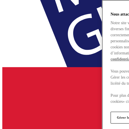
Nous attac
Notre site 
diverses fi
correctemen
personnalis
cookies non
d’informati
confidentia
Vous pouvez
Gérer les c
licéité du 
Pour plus d
cookies» ci
Gérer l