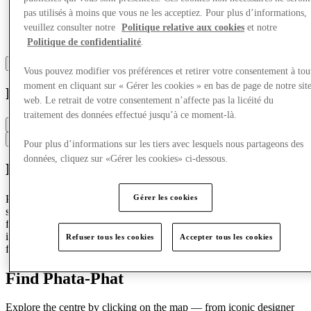
pas utilisés à moins que vous ne les acceptiez. Pour plus d’informations,
veuillez consulter notre
Politique relative aux cookies
et notre
Politique de confidentialité
.
Vous pouvez modifier vos préférences et retirer votre consentement à tou
moment en cliquant sur « Gérer les cookies » en bas de page de notre sit
Phata Phat
web. Le retrait de votre consentement n’affecte pas la licéité du
traitement des données effectué jusqu’à ce moment-là.
Fermé
Contacter le restaurant
Pour plus d’informations sur les tiers avec lesquels nous partageons des
données, cliquez sur «Gérer les cookies» ci-dessous.
Delicious Indian Street Food
Phata Phat brings a vibrant burst of Indian street food culture to the
Gérer les cookies
shopping experience. With a menu that fuses bold spices, rich
flavours, and fresh ingredients, Phata-Phat transforms casual dining
into a flavourful journey.Enjoy butter chicken favourites, loaded
Refuser tous les cookies
Accepter tous les cookies
fries, bhajis, and more!
Find Phata-Phat
Explore the centre by clicking on the map — from iconic designer