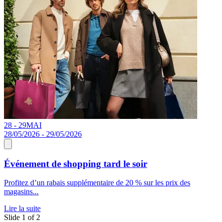
28 - 29
MAI
0
28/05/2026 - 29/05/2026
Événement de shopping tard le soir
D
Profitez d’un rabais supplémentaire de 20 % sur les prix des
W
magasins...
é
Lire la suite
L
Slide 1 of 2