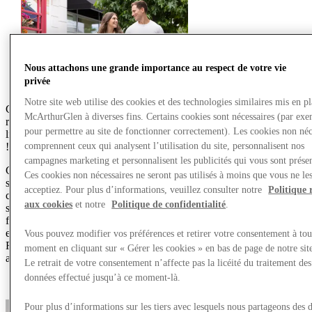
Nous attachons une grande importance au respect de votre vie
privée
Notre site web utilise des cookies et des technologies similaires mis en p
Chez McArthurGlen West Midlands, nous sommes toujours à la
McArthurGlen à diverses fins. Certains cookies sont nécessaires (par exe
recherche de nouvelles marques passionnantes et d’expériences
pour permettre au site de fonctionner correctement). Les cookies non néc
limitées pour rendre votre aventure shopping encore plus inoubliable
!
comprennent ceux qui analysent l’utilisation du site, personnalisent nos
campagnes marketing et personnalisent les publicités qui vous sont présen
Cette année, nous ferons venir des marques fraîches et
Ces cookies non nécessaires ne seront pas utilisés à moins que vous ne le
soigneusement sélectionnées dans notre unité éphémère exclusive à
acceptiez. Pour plus d’informations, veuillez consulter notre
Politique 
côté de Wagamama chaque saison – alors assurez-vous de venir
aux cookies
et notre
Politique de confidentialité
.
souvent et soyez les premiers à découvrir les nouveautés. Que vous
fassiez du shopping pour quelque chose de spécial ou que vous
exploriez, il y a toujours quelque chose d’excitant qui vous attend.
Vous pouvez modifier vos préférences et retirer votre consentement à tou
Restez à l’écoute et restez à l’affût car les nouvelles arrivées
moment en cliquant sur « Gérer les cookies » en bas de page de notre sit
approchent à grands pas !
Le retrait de votre consentement n’affecte pas la licéité du traitement des
données effectué jusqu’à ce moment-là.
Pour plus d’informations sur les tiers avec lesquels nous partageons des 