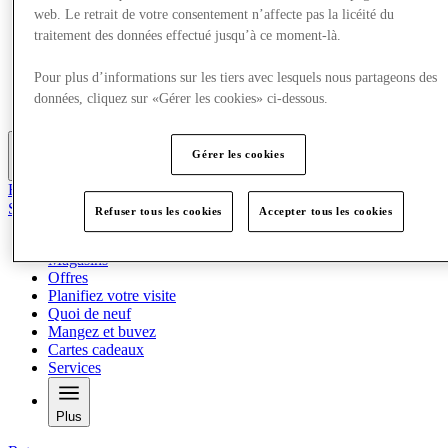
Offres
web. Le retrait de votre consentement n’affecte pas la licéité du
Planifiez votre visite
traitement des données effectué jusqu’à ce moment-là.
Quoi de neuf
Mangez et buvez
Pour plus d’informations sur les tiers avec lesquels nous partageons des
Cartes cadeaux
données, cliquez sur «Gérer les cookies» ci-dessous.
Services
Gérer les cookies
Plus
Rejoignez le club
Sauvé
Refuser tous les cookies
Accepter tous les cookies
fr
Magasins
Offres
Planifiez votre visite
Quoi de neuf
Mangez et buvez
Cartes cadeaux
Services
Plus