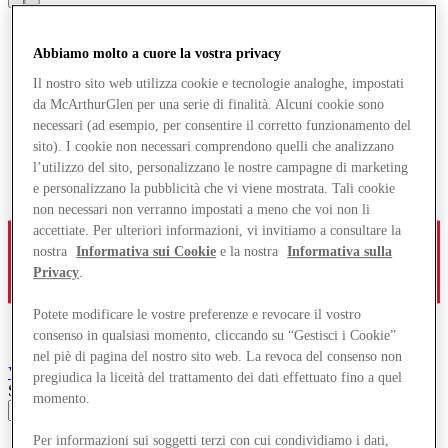
Abbiamo molto a cuore la vostra privacy
Il nostro sito web utilizza cookie e tecnologie analoghe, impostati
da McArthurGlen per una serie di finalità. Alcuni cookie sono
necessari (ad esempio, per consentire il corretto funzionamento del
sito). I cookie non necessari comprendono quelli che analizzano
l’utilizzo del sito, personalizzano le nostre campagne di marketing
e personalizzano la pubblicità che vi viene mostrata. Tali cookie
non necessari non verranno impostati a meno che voi non li
accettiate. Per ulteriori informazioni, vi invitiamo a consultare la
nostra
Informativa sui Cookie
e la nostra
Informativa sulla
Privacy
.
Potete modificare le vostre preferenze e revocare il vostro
consenso in qualsiasi momento, cliccando su “Gestisci i Cookie”
nel piè di pagina del nostro sito web. La revoca del consenso non
Vancouver
Designer Outlet
pregiudica la liceità del trattamento dei dati effettuato fino a quel
Search input
momento.
Per informazioni sui soggetti terzi con cui condividiamo i dati,
Negozi