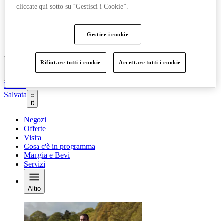
cliccate qui sotto su “Gestisci i Cookie”.
Offerte
Visita
Cosa c'è in programma
Mangia e Bevi
Gestire i cookie
Servizi
Rifiutare tutti i cookie
Accettare tutti i cookie
Altro
Il Club
Salvata
it
Negozi
Offerte
Visita
Cosa c'è in programma
Mangia e Bevi
Servizi
Altro