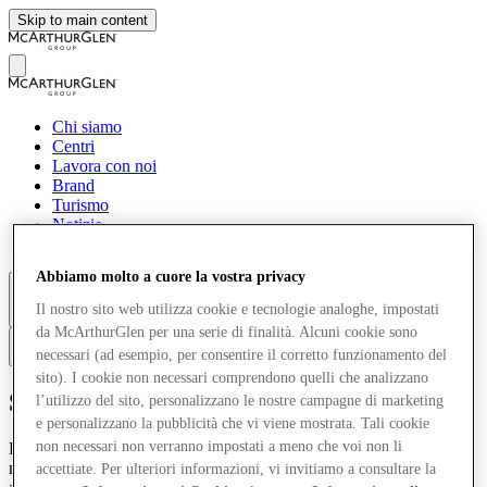
Skip to main content
Chi siamo
Centri
Lavora con noi
Brand
Turismo
Notizie
Sostenibilità
Abbiamo molto a cuore la vostra privacy
Il nostro sito web utilizza cookie e tecnologie analoghe, impostati
Altro
da McArthurGlen per una serie di finalità. Alcuni cookie sono
necessari (ad esempio, per consentire il corretto funzionamento del
it
sito). I cookie non necessari comprendono quelli che analizzano
Scopri Carpisa
l’utilizzo del sito, personalizzano le nostre campagne di marketing
e personalizzano la pubblicità che vi viene mostrata. Tali cookie
non necessari non verranno impostati a meno che voi non li
Borse, valigeria, piccola pelletteria e accessori moda: questo è il
mondo Carpisa, fatto di prodotti glamour perfetti per essere abbinati
accettiate. Per ulteriori informazioni, vi invitiamo a consultare la