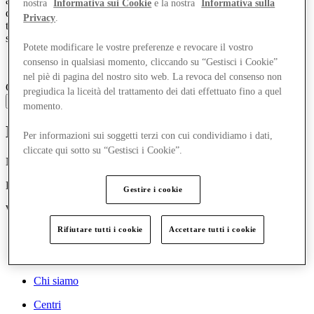
a ogni tipo di look e con un prezzo che saprà conquistarti tanto
nostra
Informativa sui Cookie
e la nostra
Informativa sulla
quanto il loro stile. Design italiano e l’attenzione costante alle nuove
Privacy
.
tendenze si fondono nelle collezioni Carpisa per offrire a chi ama
scegliere il suo stile accessori unici e di qualità.
Potete modificare le vostre preferenze e revocare il vostro
consenso in qualsiasi momento, cliccando su “Gestisci i Cookie”
nel piè di pagina del nostro sito web. La revoca del consenso non
COGNITIVE_SERVICE_TRANSLATE_ERROR
pregiudica la liceità del trattamento dei dati effettuato fino a quel
Scopri di più
momento.
McArthurGlen
Per informazioni sui soggetti terzi con cui condividiamo i dati,
cliccate qui sotto su “Gestisci i Cookie”.
Nations House, 103 Wigmore Street
Londra, Regno Unito
Gestire i cookie
W1U 1QS
Rifiutare tutti i cookie
Accettare tutti i cookie
Chi siamo
Centri