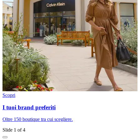
Scopri
S
I tuoi brand preferiti
Oltre 150 boutique tra cui scegliere.
R
Slide 1 of 4