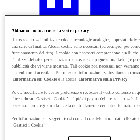
Abbiamo molto a cuore la vostra privacy
Il nostro sito web utilizza cookie e tecnologie analoghe, impostati da M
una serie di finalità. Alcuni cookie sono necessari (ad esempio, per consen
funzionamento del sito). I cookie non necessari comprendono quelli che
l’utilizzo del sito, personalizzano le nostre campagne di marketing e per
pubblicità che vi viene mostrata. Tali cookie non necessari non verrann
che voi non li accettiate. Per ulteriori informazioni, vi invitiamo a consu
Informativa sui Cookie
e la nostra
Informativa sulla Privacy
.
Ristoranti
Servizi
Mappa del Centro
Potete modificare le vostre preferenze e revocare il vostro consenso in 
Gift Cards
cliccando su “Gestisci i Cookie” nel piè di pagina del nostro sito web. L
consenso non pregiudica la liceità del trattamento dei dati effettuato fi
Per informazioni sui soggetti terzi con cui condividiamo i dati, cliccate q
“Gestisci i Cookie”.