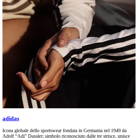
adidas
A
Icona globale dello sportswear fondata in Germania nel 1949 da
F
Adolf “Adi” Dassler; simbolo riconosciuto dalle tre strisce, unisce
a