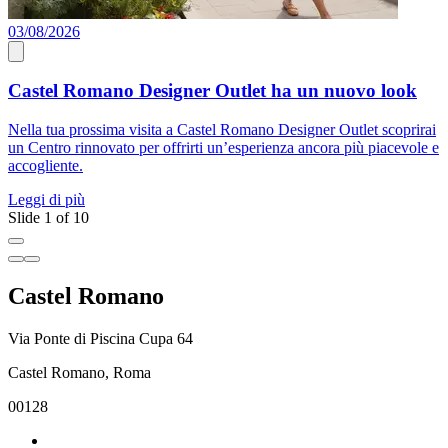
03/08/2026
0
Castel Romano Designer Outlet ha un nuovo look
Nella tua prossima visita a Castel Romano Designer Outlet scoprirai
P
un Centro rinnovato per offrirti un’esperienza ancora più piacevole e
a
accogliente.
A
Leggi di più
L
Slide 1 of 10
Castel Romano
Via Ponte di Piscina Cupa 64
Castel Romano, Roma
00128