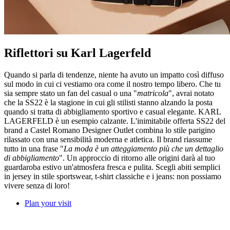
Riflettori su Karl Lagerfeld
Quando si parla di tendenze, niente ha avuto un impatto così diffuso
sul modo in cui ci vestiamo ora come il nostro tempo libero. Che tu
sia sempre stato un fan del casual o una "
matricola
", avrai notato
che la SS22 è la stagione in cui gli stilisti stanno alzando la posta
quando si tratta di abbigliamento sportivo e casual elegante. KARL
LAGERFELD è un esempio calzante. L'inimitabile offerta SS22 del
brand a Castel Romano Designer Outlet combina lo stile parigino
rilassato con una sensibilità moderna e atletica. Il brand riassume
tutto in una frase "
La moda è un atteggiamento più che un dettaglio
di abbigliamento
". Un approccio di ritorno alle origini darà al tuo
guardaroba estivo un'atmosfera fresca e pulita. Scegli abiti semplici
in jersey in stile sportswear, t-shirt classiche e i jeans: non possiamo
vivere senza di loro!
Plan your visit