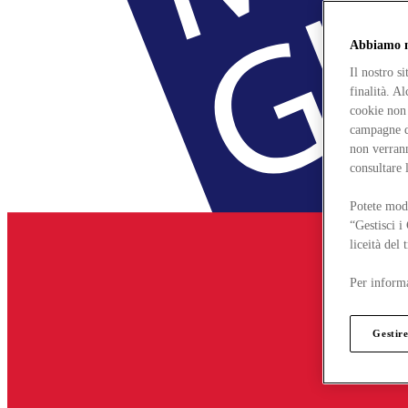
Abbiamo mo
Il nostro s
finalità. A
cookie non 
campagne di
non verrann
consultare 
Potete modi
“Gestisci i
liceità del
Per informa
Gestire