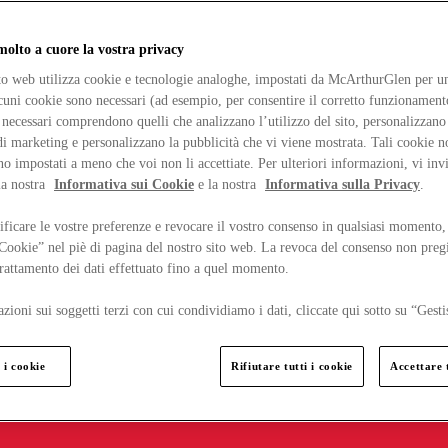
lto a cuore la vostra privacy
ito web utilizza cookie e tecnologie analoghe, impostati da McArthurGlen per un
lcuni cookie sono necessari (ad esempio, per consentire il corretto funzionamento
necessari comprendono quelli che analizzano l’utilizzo del sito, personalizzano 
 marketing e personalizzano la pubblicità che vi viene mostrata. Tali cookie n
o impostati a meno che voi non li accettiate. Per ulteriori informazioni, vi inv
la nostra
Informativa sui Cookie
e la nostra
Informativa sulla Privacy
.
ficare le vostre preferenze e revocare il vostro consenso in qualsiasi momento,
 Cookie” nel piè di pagina del nostro sito web. La revoca del consenso non preg
 trattamento dei dati effettuato fino a quel momento.
zioni sui soggetti terzi con cui condividiamo i dati, cliccate qui sotto su “Gesti
 i cookie
Rifiutare tutti i cookie
Accettare t