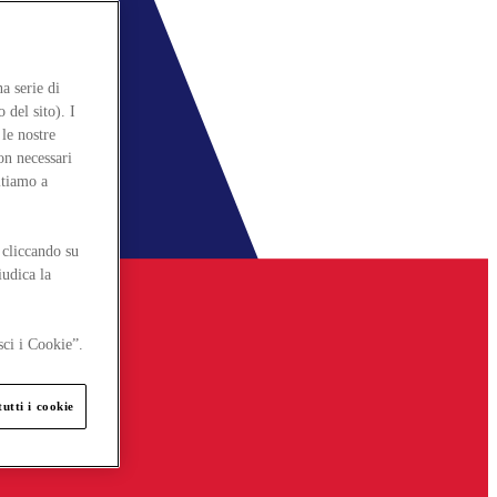
a serie di
 del sito). I
le nostre
on necessari
itiamo a
 cliccando su
iudica la
sci i Cookie”.
utti i cookie