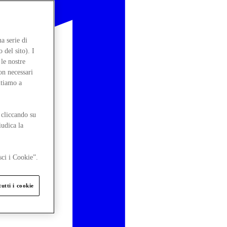
a serie di
 del sito). I
le nostre
on necessari
itiamo a
 cliccando su
iudica la
sci i Cookie”.
utti i cookie