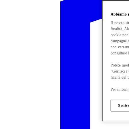
Abbiamo mo
Il nostro s
finalità. A
cookie non 
campagne di
non verrann
consultare 
Potete modi
“Gestisci i
liceità del
Per informa
Gestire