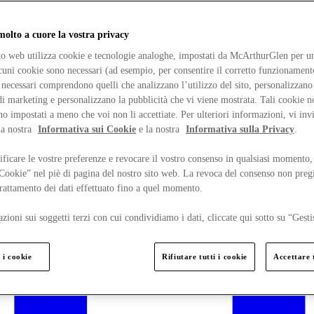
lto a cuore la vostra privacy
ito web utilizza cookie e tecnologie analoghe, impostati da McArthurGlen per un
lcuni cookie sono necessari (ad esempio, per consentire il corretto funzionamento
necessari comprendono quelli che analizzano l’utilizzo del sito, personalizzano 
 marketing e personalizzano la pubblicità che vi viene mostrata. Tali cookie n
o impostati a meno che voi non li accettiate. Per ulteriori informazioni, vi inv
la nostra
Informativa sui Cookie
e la nostra
Informativa sulla Privacy
.
ficare le vostre preferenze e revocare il vostro consenso in qualsiasi momento,
 Cookie” nel piè di pagina del nostro sito web. La revoca del consenso non preg
 trattamento dei dati effettuato fino a quel momento.
zioni sui soggetti terzi con cui condividiamo i dati, cliccate qui sotto su “Gesti
 i cookie
Rifiutare tutti i cookie
Accettare t