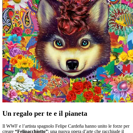
Un regalo per te e il pianeta
Il
WWF
e l’artista spagnolo
Felipe Cardeña
hanno unito le forze per
creare
“Felipacchiotto”
: una nuova opera d’arte che racchiude il