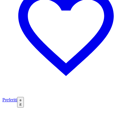
Preferiti
it