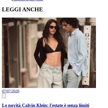
LEGGI ANCHE
07/07/2026
0
Le novità Calvin Klein: l'estate è senza limiti