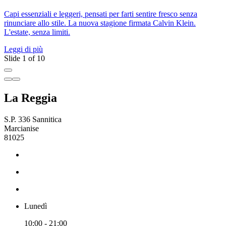
Capi essenziali e leggeri, pensati per farti sentire fresco senza
P
rinunciare allo stile. La nuova stagione firmata Calvin Klein.
a
L'estate, senza limiti.
A
Leggi di più
L
Slide 1 of 10
La Reggia
S.P. 336 Sannitica
Marcianise
81025
Lunedì
10:00 - 21:00