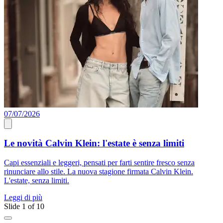
07/07/2026
0
Le novità Calvin Klein: l'estate è senza limiti
Capi essenziali e leggeri, pensati per farti sentire fresco senza
P
rinunciare allo stile. La nuova stagione firmata Calvin Klein.
a
L'estate, senza limiti.
A
Leggi di più
L
Slide 1 of 10