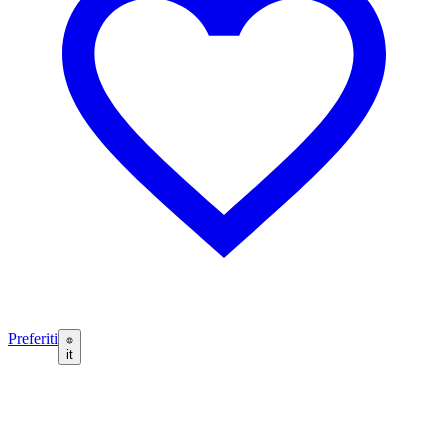
Preferiti
it