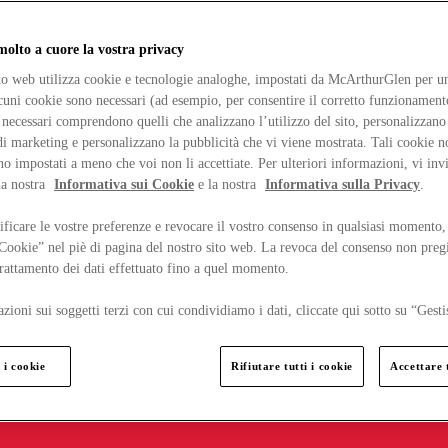
lto a cuore la vostra privacy
ito web utilizza cookie e tecnologie analoghe, impostati da McArthurGlen per un
lcuni cookie sono necessari (ad esempio, per consentire il corretto funzionamento
necessari comprendono quelli che analizzano l’utilizzo del sito, personalizzano 
 marketing e personalizzano la pubblicità che vi viene mostrata. Tali cookie n
o impostati a meno che voi non li accettiate. Per ulteriori informazioni, vi inv
la nostra
Informativa sui Cookie
e la nostra
Informativa sulla Privacy
.
ficare le vostre preferenze e revocare il vostro consenso in qualsiasi momento,
 Cookie” nel piè di pagina del nostro sito web. La revoca del consenso non preg
 trattamento dei dati effettuato fino a quel momento.
zioni sui soggetti terzi con cui condividiamo i dati, cliccate qui sotto su “Gesti
 i cookie
Rifiutare tutti i cookie
Accettare t