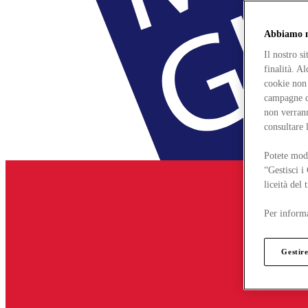
Abbiamo mo
Il nostro s
finalità. A
cookie non 
campagne di
non verrann
consultare 
Potete modi
“Gestisci i
liceità del
Per informa
Gestire