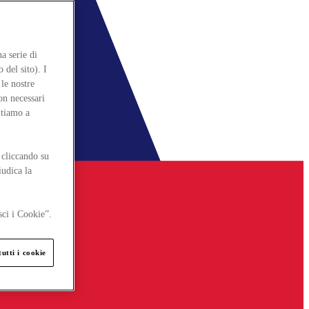
a serie di
 del sito). I
le nostre
on necessari
itiamo a
 cliccando su
iudica la
sci i Cookie”.
utti i cookie