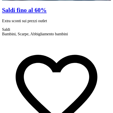
Saldi fino al 60%
Extra sconti sui prezzi outlet
E
Saldi
S
Bambini, Scarpe, Abbigliamento bambini
A