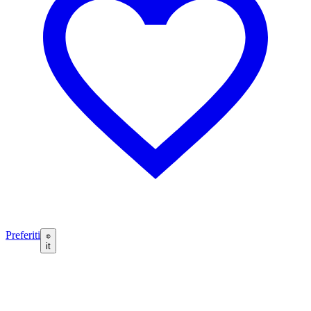
Preferiti
it