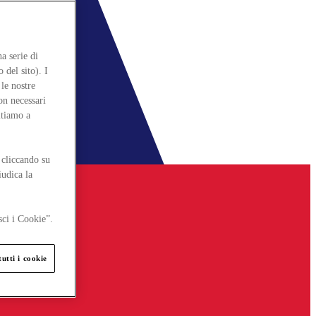
a serie di
 del sito). I
le nostre
on necessari
itiamo a
 cliccando su
iudica la
sci i Cookie”.
utti i cookie