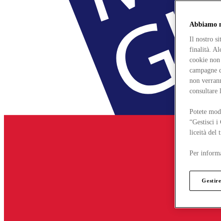
Abbiamo mo
Il nostro s
finalità. A
cookie non 
campagne di
non verrann
consultare 
Potete modi
“Gestisci i
liceità del
Per informa
Gestire