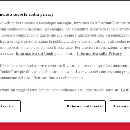
lto a cuore la vostra privacy
ito web utilizza cookie e tecnologie analoghe, impostati da McArthurGlen per un
lcuni cookie sono necessari (ad esempio, per consentire il corretto funzionamento
necessari comprendono quelli che analizzano l’utilizzo del sito, personalizzano 
 marketing e personalizzano la pubblicità che vi viene mostrata. Tali cookie n
o impostati a meno che voi non li accettiate. Per ulteriori informazioni, vi inv
la nostra
Informativa sui Cookie
e la nostra
Informativa sulla Privacy
.
ficare le vostre preferenze e revocare il vostro consenso in qualsiasi momento,
 Cookie” nel piè di pagina del nostro sito web. La revoca del consenso non preg
 trattamento dei dati effettuato fino a quel momento.
zioni sui soggetti terzi con cui condividiamo i dati, cliccate qui sotto su “Gesti
 i cookie
Rifiutare tutti i cookie
Accettare t