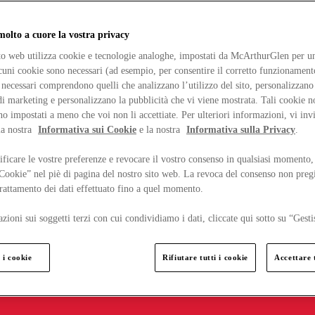
lto a cuore la vostra privacy
ito web utilizza cookie e tecnologie analoghe, impostati da McArthurGlen per un
lcuni cookie sono necessari (ad esempio, per consentire il corretto funzionamento
necessari comprendono quelli che analizzano l’utilizzo del sito, personalizzano 
 marketing e personalizzano la pubblicità che vi viene mostrata. Tali cookie n
o impostati a meno che voi non li accettiate. Per ulteriori informazioni, vi inv
la nostra
Informativa sui Cookie
e la nostra
Informativa sulla Privacy
.
ficare le vostre preferenze e revocare il vostro consenso in qualsiasi momento,
 Cookie” nel piè di pagina del nostro sito web. La revoca del consenso non preg
 trattamento dei dati effettuato fino a quel momento.
zioni sui soggetti terzi con cui condividiamo i dati, cliccate qui sotto su “Gesti
 i cookie
Rifiutare tutti i cookie
Accettare t