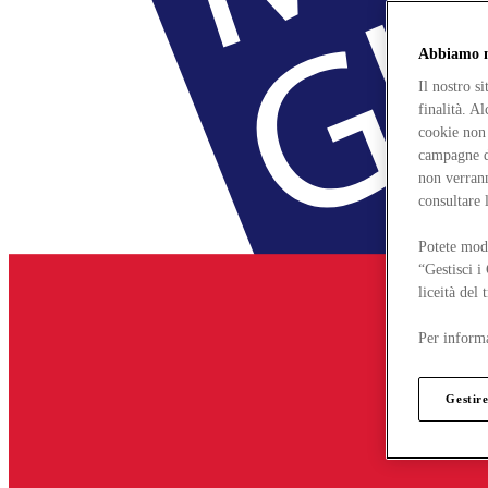
Abbiamo mo
Il nostro s
finalità. A
cookie non 
campagne di
non verrann
consultare 
Potete modi
“Gestisci i
liceità del
Per informa
Gestire