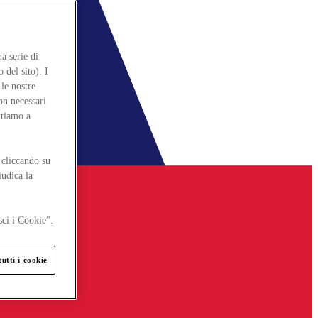
a serie di
 del sito). I
le nostre
on necessari
itiamo a
 cliccando su
iudica la
sci i Cookie”.
utti i cookie