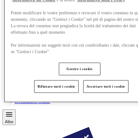
Informativa sui Cookie
e la nostra
Informativa sulla Privacy
.
Potete modificare le vostre preferenze e revocare il vostro consenso in qu
momento, cliccando su “Gestisci i Cookie” nel piè di pagina del nostro s
La revoca del consenso non pregiudica la liceità del trattamento dei dati
effettuato fino a quel momento.
Per informazioni sui soggetti terzi con cui condividiamo i dati, cliccate q
su “Gestisci i Cookie”.
Gestire i cookie
Ristoranti
Gift Card
Rifiutare tutti i cookie
Accettare tutti i cookie
Personal Shopping
Servizi
Destination Guide
Altro