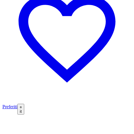
Preferiti
it