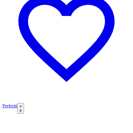
Preferiti
it