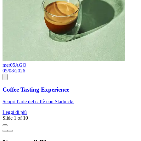
mer
05
AGO
s
05/08/2026
0
Coffee Tasting Experience
Scopri l’arte del caffè con Starbucks
A
Leggi di più
L
Slide 1 of 10