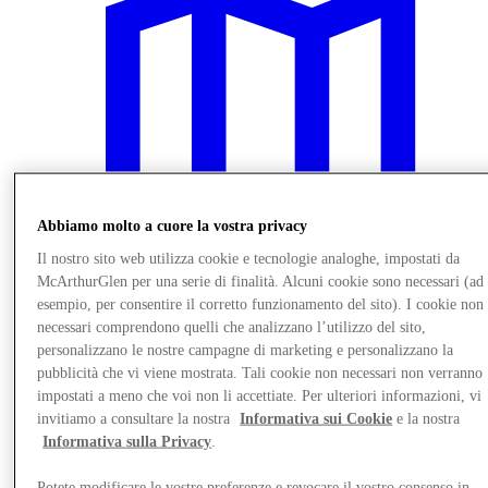
Abbiamo molto a cuore la vostra privacy
Il nostro sito web utilizza cookie e tecnologie analoghe, impostati da
McArthurGlen per una serie di finalità. Alcuni cookie sono necessari (ad
esempio, per consentire il corretto funzionamento del sito). I cookie non
necessari comprendono quelli che analizzano l’utilizzo del sito,
personalizzano le nostre campagne di marketing e personalizzano la
Vieni a trovarci
pubblicità che vi viene mostrata. Tali cookie non necessari non verranno
impostati a meno che voi non li accettiate. Per ulteriori informazioni, vi
invitiamo a consultare la nostra
Informativa sui Cookie
e la nostra
Informativa sulla Privacy
.
Potete modificare le vostre preferenze e revocare il vostro consenso in