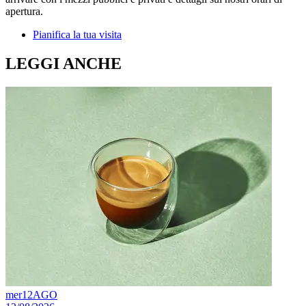
apertura.
Pianifica la tua visita
LEGGI ANCHE
mer
12
AGO
s