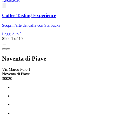
12/08/2026
0
Coffee Tasting Experience
Scopri l’arte del caffè con Starbucks
A
Leggi di più
L
Slide 1 of 10
Noventa di Piave
Via Marco Polo 1
Noventa di Piave
30020