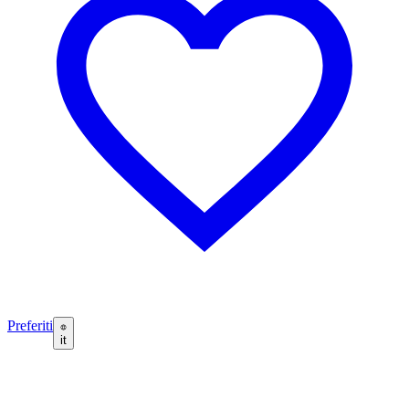
Preferiti
it