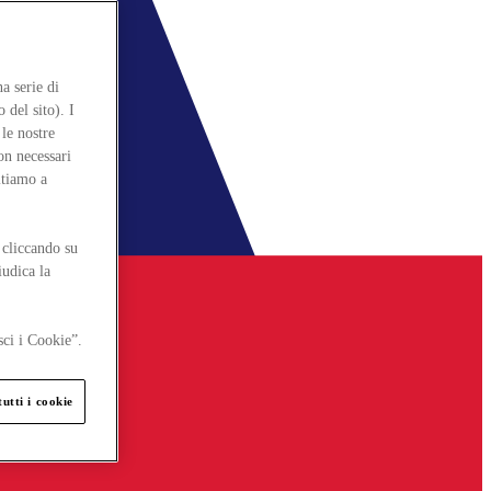
a serie di
 del sito). I
le nostre
on necessari
itiamo a
 cliccando su
iudica la
sci i Cookie”.
utti i cookie