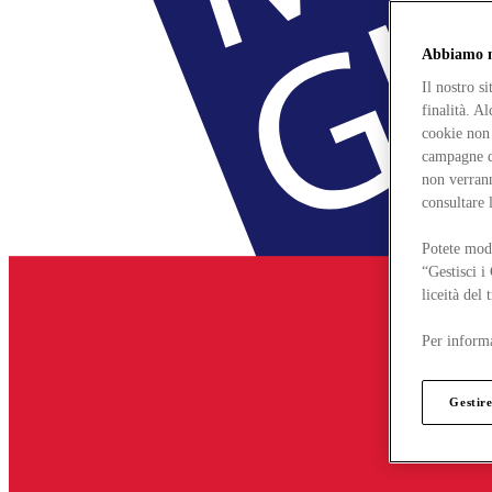
Abbiamo mo
Il nostro s
finalità. A
cookie non 
campagne di
non verrann
consultare 
Potete modi
“Gestisci i
liceità del
Per informa
Gestire