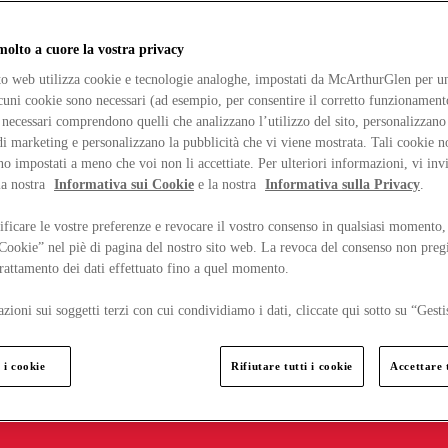
lto a cuore la vostra privacy
ito web utilizza cookie e tecnologie analoghe, impostati da McArthurGlen per un
lcuni cookie sono necessari (ad esempio, per consentire il corretto funzionamento
necessari comprendono quelli che analizzano l’utilizzo del sito, personalizzano 
 marketing e personalizzano la pubblicità che vi viene mostrata. Tali cookie n
o impostati a meno che voi non li accettiate. Per ulteriori informazioni, vi inv
la nostra
Informativa sui Cookie
e la nostra
Informativa sulla Privacy
.
ficare le vostre preferenze e revocare il vostro consenso in qualsiasi momento,
 Cookie” nel piè di pagina del nostro sito web. La revoca del consenso non preg
 trattamento dei dati effettuato fino a quel momento.
zioni sui soggetti terzi con cui condividiamo i dati, cliccate qui sotto su “Gesti
 i cookie
Rifiutare tutti i cookie
Accettare t