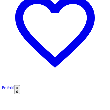
Preferiti
it