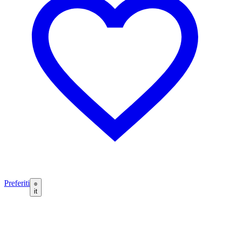
Preferiti
it