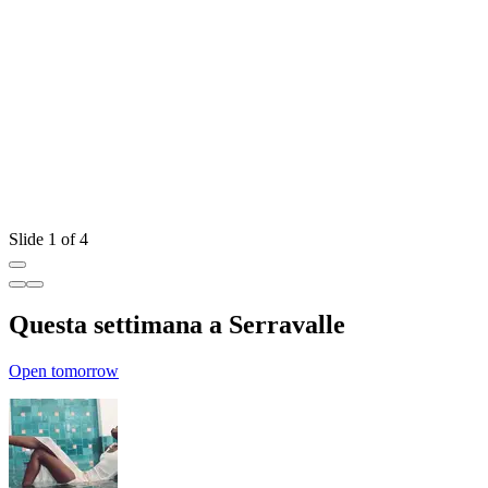
S
R
Slide 1 of 4
Questa settimana a Serravalle
Open tomorrow