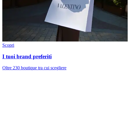
Scopri
I tuoi brand preferiti
Oltre 230 boutique tra cui scegliere