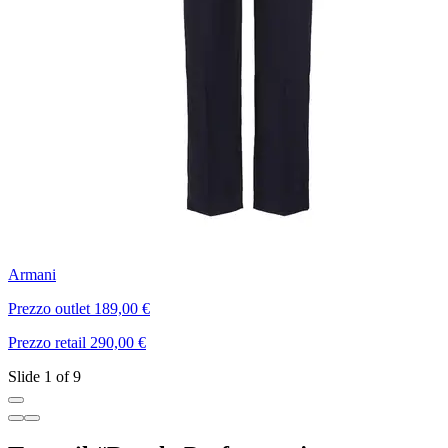
Armani
B
Prezzo outlet 189,00 €
P
Prezzo retail 290,00 €
P
Slide 1 of 9