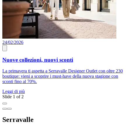
24/02/2026
A
Nuove collezioni, nuovi sconti
La primavera ti aspetta a Serravalle Designer Outlet con oltre 230
S
boutique: vieni a scoprire i must-have della nuova stagione con
c
sconti fino al 70%.
d
Leggi di più
L
Slide 1 of 2
Serravalle