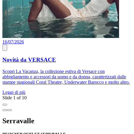
16/07/2026
A
Novità da VERSACE
Scopri La Vacanza, la collezione estiva di Versace con
S
abbigliamento e accessori da uomo e da donna, caratterizzati dalle
c
stampe stagionali Coral Theatre, Underwater Barocco e molto altro.
d
Leggi di più
L
Slide 1 of 10
Serravalle