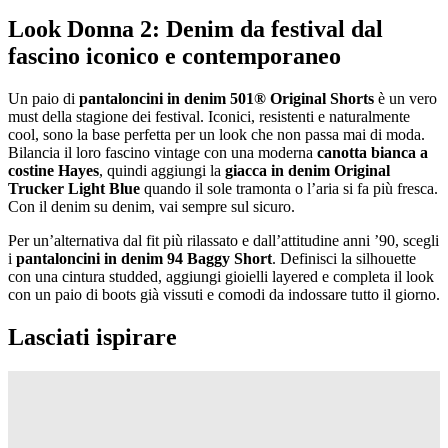
Look Donna 2: Denim da festival dal
fascino iconico e contemporaneo
Un paio di
pantaloncini in denim 501® Original Shorts
è un vero
must della stagione dei festival. Iconici, resistenti e naturalmente
cool, sono la base perfetta per un look che non passa mai di moda.
Bilancia il loro fascino vintage con una moderna
canotta bianca a
costine Hayes
, quindi aggiungi la
giacca in denim
Original
Trucker Light Blue
quando il sole tramonta o l’aria si fa più fresca.
Con il denim su denim, vai sempre sul sicuro.
Per un’alternativa dal fit più rilassato e dall’attitudine anni ’90, scegli
i
pantaloncini in denim
94 Baggy Short
. Definisci la silhouette
con una cintura studded, aggiungi gioielli layered e completa il look
con un paio di boots già vissuti e comodi da indossare tutto il giorno.
Lasciati ispirare