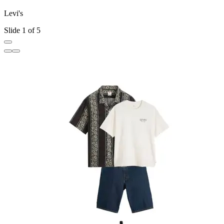
Levi's
L
Slide 1 of 5