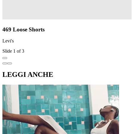
469 Loose Shorts
Levi's
L
Slide 1 of 3
LEGGI ANCHE