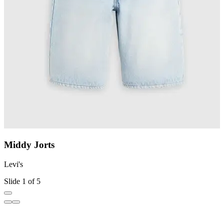
Middy Jorts
Levi's
L
Slide 1 of 5