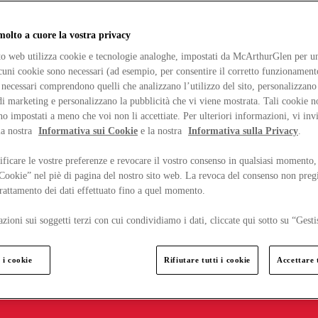
lto a cuore la vostra privacy
ito web utilizza cookie e tecnologie analoghe, impostati da McArthurGlen per un
lcuni cookie sono necessari (ad esempio, per consentire il corretto funzionamento
necessari comprendono quelli che analizzano l’utilizzo del sito, personalizzano 
 marketing e personalizzano la pubblicità che vi viene mostrata. Tali cookie n
o impostati a meno che voi non li accettiate. Per ulteriori informazioni, vi inv
la nostra
Informativa sui Cookie
e la nostra
Informativa sulla Privacy
.
ficare le vostre preferenze e revocare il vostro consenso in qualsiasi momento,
 Cookie” nel piè di pagina del nostro sito web. La revoca del consenso non preg
 trattamento dei dati effettuato fino a quel momento.
zioni sui soggetti terzi con cui condividiamo i dati, cliccate qui sotto su “Gesti
 i cookie
Rifiutare tutti i cookie
Accettare t