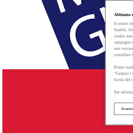
Abbiamo mo
Il nostro s
finalità. A
cookie non 
campagne di
non verrann
consultare 
Potete modi
“Gestisci i
liceità del
Per informa
Gestire