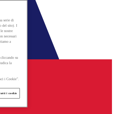
a serie di
 del sito). I
le nostre
on necessari
itiamo a
 cliccando su
iudica la
sci i Cookie”.
utti i cookie