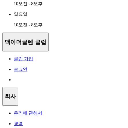
10오전 - 8오후
일요일
10오전 - 8오후
맥아더글렌 클럽
클럽 가입
로그인
회사
우리에 관해서
경력