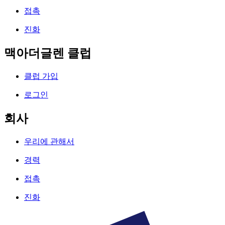
접촉
진화
맥아더글렌 클럽
클럽 가입
로그인
회사
우리에 관해서
경력
접촉
진화