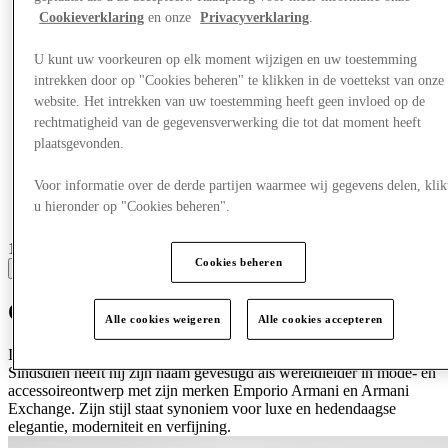
Cookieverklaring
en onze
Privacyverklaring
.
U kunt uw voorkeuren op elk moment wijzigen en uw toestemming
intrekken door op "Cookies beheren" te klikken in de voettekst van onze
website. Het intrekken van uw toestemming heeft geen invloed op de
rechtmatigheid van de gegevensverwerking die tot dat moment heeft
plaatsgevonden.
Voor informatie over de derde partijen waarmee wij gegevens delen, klik
u hieronder op "Cookies beheren".
11 centres with stores
Cookies beheren
View
Ontdek Armani
Alle cookies weigeren
Alle cookies accepteren
In 1975 richtte Giorgio Armani zijn bedrijf op in Milaan.
Sindsdien heeft hij zijn naam gevestigd als wereldleider in mode- en
accessoireontwerp met zijn merken Emporio Armani en Armani
Exchange. Zijn stijl staat synoniem voor luxe en hedendaagse
elegantie, moderniteit en verfijning.