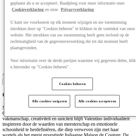
geplaatst als u ze accepteert. Raadpleeg voor meer informatie onze
Cookieverklaring
en onze
Privacyverklaring
.
U kunt uw voorkeuren op elk moment wijzigen en uw toestemming
intrekken door op "Cookies beheren" te klikken in de voettekst van onze
website. Het intrekken van uw toestemming heeft geen invloed op de
rechtmatigheid van de gegevensverwerking die tot dat moment heeft
plaatsgevonden.
Voor informatie over de derde partijen waarmee wij gegevens delen, klik
u hieronder op "Cookies beheren".
5 centres with stores
View
Cookies beheren
Ontdek Valentino Garavani
Alle cookies weigeren
Alle cookies accepteren
Maison Valentino werd in 1960 in Rome opgericht door Valentino
Garavani en Giancarlo Giammetti. Als een blijvend symbool van
vakmanschap, creativiteit en uniciteit blijft Valentino individualiteit
inspireren door de waarden van meesterschap en emotionele
schoonheid te herdefiniëren, die diep verweven zijn met haar
wortels als het meest gevestigde Italiaanse Maison de Couture. De