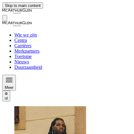
Skip to main content
Wie we zijn
Centra
Carrières
Merkpartners
Toerisme
Nieuws
Duurzaamheid
Meer
nl