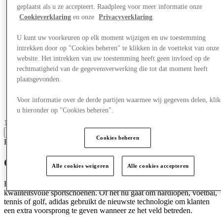
geplaatst als u ze accepteert. Raadpleeg voor meer informatie onze
Cookieverklaring
en onze
Privacyverklaring
.
U kunt uw voorkeuren op elk moment wijzigen en uw toestemming
intrekken door op "Cookies beheren" te klikken in de voettekst van onze
website. Het intrekken van uw toestemming heeft geen invloed op de
rechtmatigheid van de gegevensverwerking die tot dat moment heeft
plaatsgevonden.
Voor informatie over de derde partijen waarmee wij gegevens delen, klik
u hieronder op "Cookies beheren".
19 centres with stores
View
Cookies beheren
Kleding
Schoenen
Sportkleding
Ontdek adidas
Alle cookies weigeren
Alle cookies accepteren
Het adidas-logo wordt wereldwijd erkend als een symbool van
kwaliteitsvolle sportschoenen. Of het nu gaat om hardlopen, voetbal,
tennis of golf, adidas gebruikt de nieuwste technologie om klanten
een extra voorsprong te geven wanneer ze het veld betreden.