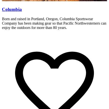
Columbia
Born and raised in Portland, Oregon, Columbia Sportswear
F
Company has been making gear so that Pacific Northwesterners can
e
enjoy the outdoors for more than 80 years.
N
c
o