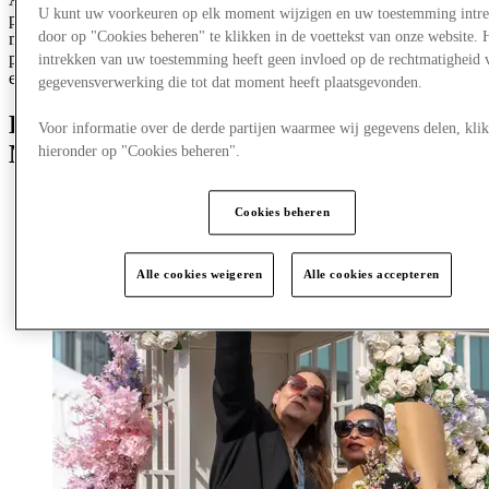
U kunt uw voorkeuren op elk moment wijzigen en uw toestemming intr
programme that sets out how we will drive real change by
door op "Cookies beheren" te klikken in de voettekst van onze website. 
minimising our negative impact on the planet, maximising our
positive impact in the communities where we operate and
intrekken van uw toestemming heeft geen invloed op de rechtmatigheid 
embedding sustainability into every aspect of our business.
gegevensverwerking die tot dat moment heeft plaatsgevonden.
Discover International Women’s Day at
Voor informatie over de derde partijen waarmee wij gegevens delen, klik
McArthurGlen
hieronder op "Cookies beheren".
Cookies beheren
Alle cookies weigeren
Alle cookies accepteren