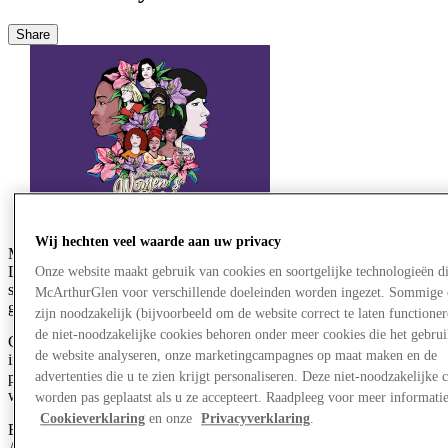
Share
Wij hechten veel waarde aan uw privacy
McArthurGlen Group proudly celebrated International Women's
Day this year with a series of events that shared messages of
Onze website maakt gebruik van cookies en soortgelijke technologieën d
strength, progress and inspiration with our people, brand partners,
McArthurGlen voor verschillende doeleinden worden ingezet. Sommige 
guests and local communities.
zijn noodzakelijk (bijvoorbeeld om de website correct te laten functioner
de niet-noodzakelijke cookies behoren onder meer cookies die het gebru
Celebrated over the course of a week, McArthurGlen centres hosted
de website analyseren, onze marketingcampagnes op maat maken en de
initiatives that recognised the achievements of women, provided
platforms to nurture young female talent and deepened connections
advertenties die u te zien krijgt personaliseren. Deze niet-noodzakelijke 
with local community groups and charity partners.
worden pas geplaatst als u ze accepteert. Raadpleeg voor meer informati
Cookieverklaring
en onze
Privacyverklaring
.
Events across the portfolio are championed by our Gender Equity in
Action affinity group and form part of
Evolve
, our sustainability