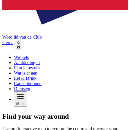
Word lid van de Club
Gered,
nl
Winkels
Aanbiedingen
Plan je bezoek
Wat is er aan
Eet & Drink
Cadeaubonnen
Diensten
Meer
Find your way around
Use our interactive map to explore the centre and uncover your