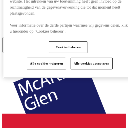
website. Het intrekken van uw toestemming heeft geen invloed op de
Aanbiedingen
rechtmatigheid van de gegevensverwerking die tot dat moment heeft
Plan je bezoek
plaatsgevonden.
Wat is er aan
Eet & Drink
Cadeaubonnen
Voor informatie over de derde partijen waarmee wij gegevens delen, klik
Diensten
u hieronder op "Cookies beheren".
Cookies beheren
Meer
Alle cookies weigeren
Alle cookies accepteren