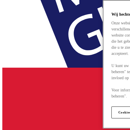
Wij hecht
Onze websi
verschille
website cor
die het ge
die u te zi
accepteert
U kunt uw 
beheren" te
invloed op
Voor infor
beheren".
Cookie