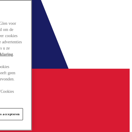
rGlen voor
ld om de
eer cookies
 advertenties
s u ze
klaring
.
ookies
eeft geen
gevonden.
 "Cookies
es accepteren