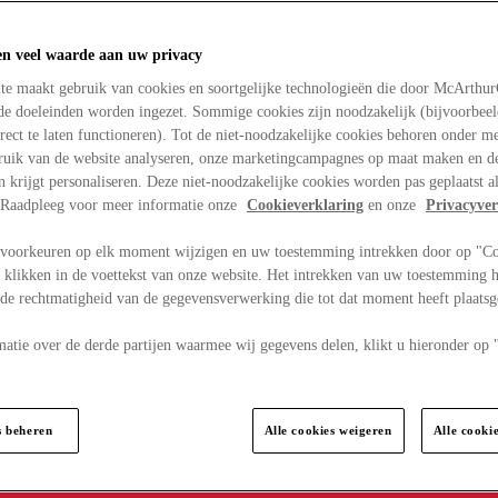
en veel waarde aan uw privacy
te maakt gebruik van cookies en soortgelijke technologieën die door McArthu
nde doeleinden worden ingezet. Sommige cookies zijn noodzakelijk (bijvoorbee
rect te laten functioneren). Tot de niet-noodzakelijke cookies behoren onder m
bruik van de website analyseren, onze marketingcampagnes op maat maken en de
en krijgt personaliseren. Deze niet-noodzakelijke cookies worden pas geplaatst al
. Raadpleeg voor meer informatie onze
Cookieverklaring
en onze
Privacyver
voorkeuren op elk moment wijzigen en uw toestemming intrekken door op "C
 klikken in de voettekst van onze website. Het intrekken van uw toestemming h
 de rechtmatigheid van de gegevensverwerking die tot dat moment heeft plaats
matie over de derde partijen waarmee wij gegevens delen, klikt u hieronder op
s beheren
Alle cookies weigeren
Alle cooki