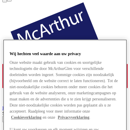
Wij hechten veel waarde aan uw privacy
Onze website maakt gebruik van cookies en soortgelijke
technologieën die door McArthurGlen voor verschillende
doeleinden worden ingezet. Sommige cookies zijn noodzakelijk
(bijvoorbeeld om de website correct te laten functioneren). Tot de
niet-noodzakelijke cookies behoren onder meer cookies die het
gebruik van de website analyseren, onze marketingcampagnes op
maat maken en de advertenties die u te zien krijgt personaliseren.
Deze niet-noodzakelijke cookies worden pas geplaatst als u ze
Parndorf
Designer Outlet
accepteert. Raadpleeg voor meer informatie onze
Search input
Cookieverklaring
en onze
Privacyverklaring
.
Winkels
U kunt uw voorkeuren op elk moment wijzigen en uw