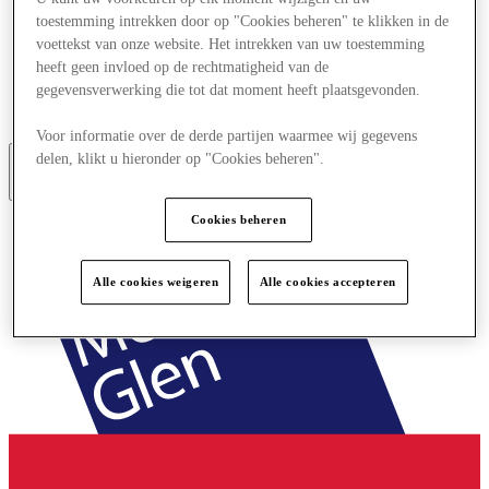
Aanbiedingen
toestemming intrekken door op "Cookies beheren" te klikken in de
Plan je bezoek
voettekst van onze website. Het intrekken van uw toestemming
Wat is er aan
heeft geen invloed op de rechtmatigheid van de
Eet & Drink
gegevensverwerking die tot dat moment heeft plaatsgevonden.
Cadeaubonnen
Diensten
Voor informatie over de derde partijen waarmee wij gegevens
delen, klikt u hieronder op "Cookies beheren".
Meer
Cookies beheren
Alle cookies weigeren
Alle cookies accepteren