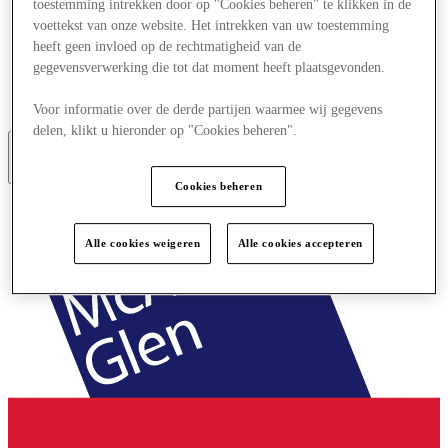
toestemming intrekken door op "Cookies beheren" te klikken in de
Aanbiedingen
voettekst van onze website. Het intrekken van uw toestemming
Plan je bezoek
heeft geen invloed op de rechtmatigheid van de
Wat is er aan
gegevensverwerking die tot dat moment heeft plaatsgevonden.
Eet & Drink
Cadeaubonnen
Diensten
Voor informatie over de derde partijen waarmee wij gegevens
delen, klikt u hieronder op "Cookies beheren".
More
Cookies beheren
Alle cookies weigeren
Alle cookies accepteren