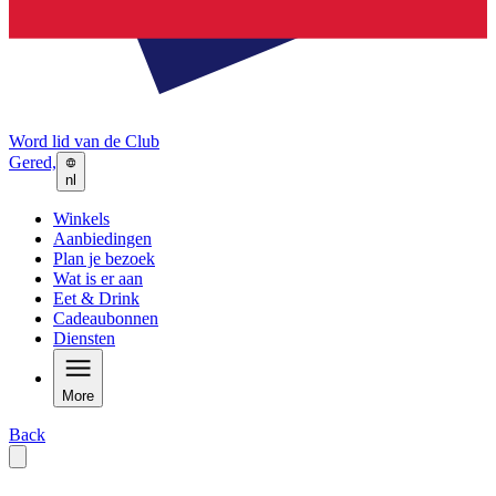
Word lid van de Club
Gered,
nl
Winkels
Aanbiedingen
Plan je bezoek
Wat is er aan
Eet & Drink
Cadeaubonnen
Diensten
More
Back