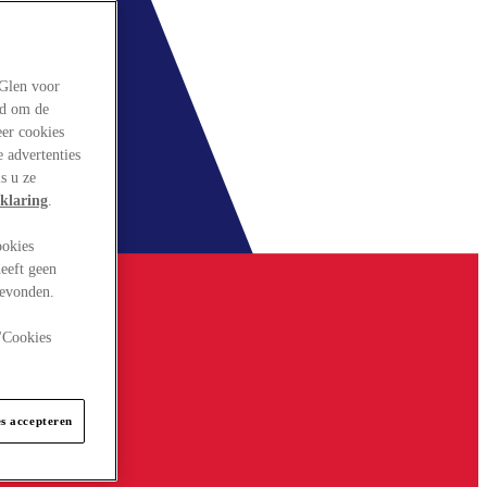
rGlen voor
ld om de
eer cookies
 advertenties
s u ze
klaring
.
ookies
eeft geen
gevonden.
 "Cookies
es accepteren