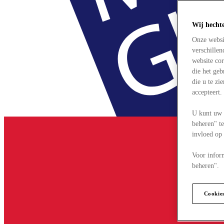
Wij hecht
Onze websi
verschille
website cor
die het ge
die u te zi
accepteert
U kunt uw 
beheren" te
invloed op
Voor infor
beheren".
Cookie