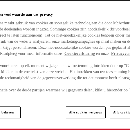
en veel waarde aan uw privacy
te maakt gebruik van cookies en soortgelijke technologieën die door McArthu
nde doeleinden worden ingezet. Sommige cookies zijn noodzakelijk (bijvoorbee
rect te laten functioneren). Tot de niet-noodzakelijke cookies behoren onder m
bruik van de website analyseren, onze marketingcampagnes op maat maken en de
en krijgt personaliseren. Deze niet-noodzakelijke cookies worden pas geplaatst al
. Raadpleeg voor meer informatie onze
Cookieverklaring
en onze
Privacyver
voorkeuren op elk moment wijzigen en uw toestemming intrekken door op "C
 klikken in de voettekst van onze website. Het intrekken van uw toestemming h
 de rechtmatigheid van de gegevensverwerking die tot dat moment heeft plaats
matie over de derde partijen waarmee wij gegevens delen, klikt u hieronder op
s beheren
Alle cookies weigeren
Alle cooki