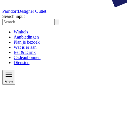
Parndorf
Designer Outlet
Search input
Winkels
Aanbiedingen
Plan je bezoek
Wat is er aan
Eet & Drink
Cadeaubonnen
Diensten
More