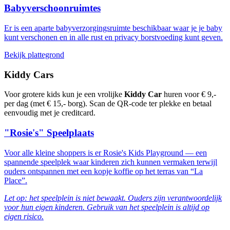
Babyverschoonruimtes
Er is een aparte babyverzorgingsruimte beschikbaar waar je je baby
kunt verschonen en in alle rust en privacy borstvoeding kunt geven.
Bekijk plattegrond
Kiddy Cars
Voor grotere kids kun je een vrolijke
Kiddy Car
huren voor € 9,-
per dag (met € 15,- borg). Scan de QR-code ter plekke en betaal
eenvoudig met je creditcard.
"Rosie's" Speelplaats
Voor alle kleine shoppers is er Rosie's Kids Playground — een
spannende speelplek waar kinderen zich kunnen vermaken terwijl
ouders ontspannen met een kopje koffie op het terras van “La
Place”.
Let op: het speelplein is niet bewaakt. Ouders zijn verantwoordelijk
voor hun eigen kinderen. Gebruik van het speelplein is altijd op
eigen risico.