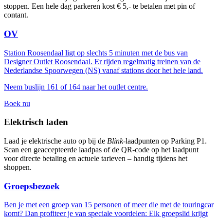
stoppen. Een hele dag parkeren kost € 5,- te betalen met pin of
contant.
OV
Station Roosendaal ligt op slechts 5 minuten met de bus van
Designer Outlet Roosendaal. Er rijden regelmatig treinen van de
Nederlandse Spoorwegen (NS) vanaf stations door het hele land.
Neem buslijn 161 of 164 naar het outlet centre.
Boek nu
Elektrisch laden
Laad je elektrische auto op bij de
Blink
-laadpunten op Parking P1.
Scan een geaccepteerde laadpas of de QR-code op het laadpunt
voor directe betaling en actuele tarieven – handig tijdens het
shoppen.
Groepsbezoek
Ben je met een groep van 15 personen of meer die met de touringcar
komt? Dan profiteer je van speciale voordelen: Elk groepslid krijgt